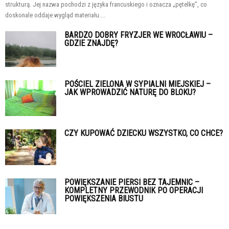
strukturą. Jej nazwa pochodzi z języka francuskiego i oznacza „pętelkę”, co
doskonale oddaje wygląd materiału....
BARDZO DOBRY FRYZJER WE WROCŁAWIU –
GDZIE ZNAJDĘ?
POŚCIEL ZIELONA W SYPIALNI MIEJSKIEJ –
JAK WPROWADZIĆ NATURĘ DO BLOKU?
CZY KUPOWAĆ DZIECKU WSZYSTKO, CO CHCE?
POWIĘKSZANIE PIERSI BEZ TAJEMNIC –
KOMPLETNY PRZEWODNIK PO OPERACJI
POWIĘKSZENIA BIUSTU