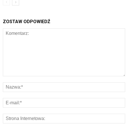
ZOSTAW ODPOWIEDŹ