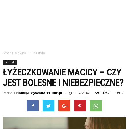
Strona główna
Lifestyle
Lifestyle
ŁYŻECZKOWANIE MACICY – CZY
JEST BOLESNE I NIEBEZPIECZNE?
Przez
Redakcja Myszkowiec.com.pl
-
1 grudnia 2018
11287
0