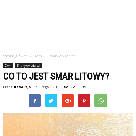
Strona główna
Dom
Smary do wierteł
Dom
Smary do wierteł
CO TO JEST SMAR LITOWY?
Przez
Redakcja
-
4 lutego 2024
622
0