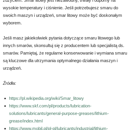
zużyciem. Smar litowy jest niezawodny, trwały i odporny na
wysokie temperatury i ciśnienie. Jeśli potrzebujesz smaru do
swoich maszyn i urządzeń, smar litowy może być doskonałym
wyborem.
Jeśli masz jakiekolwiek pytania dotyczące smaru litowego lub
innych smarów, skonsultuj się z producentem lub specjalistą ds.
smarów. Pamiętaj, że regularne konserwowanie i wymiana smaru
są kluczowe dla utrzymania optymalnego działania maszyn i
urządzeń.
Źródła:
https://pl.wikipedia.org/wiki/Smar_litowy
https://www.skf.com/pl/products/lubrication-
solutions/lubricants/general-purpose-greases/lithium-
grease/index.html
https://www.mobil.pl/pl-pl/lubricants/industrial/lithium-