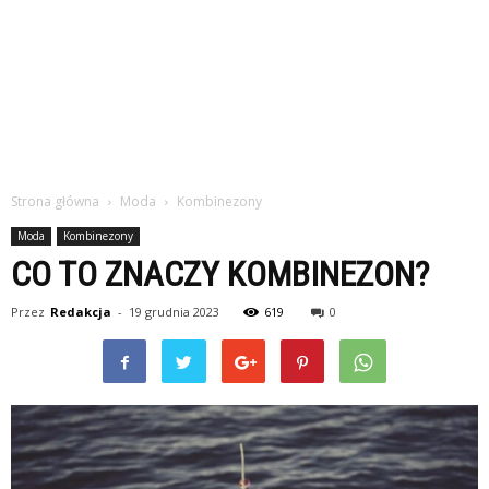
Strona główna
Moda
Kombinezony
Moda
Kombinezony
CO TO ZNACZY KOMBINEZON?
Przez
Redakcja
-
19 grudnia 2023
619
0