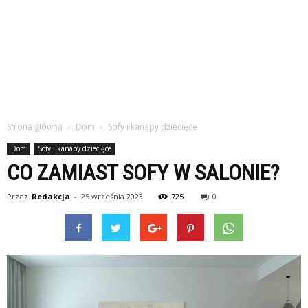
Strona główna
Dom
Sofy i kanapy dziecięce
Dom
Sofy i kanapy dziecięce
CO ZAMIAST SOFY W SALONIE?
Przez
Redakcja
-
25 września 2023
725
0