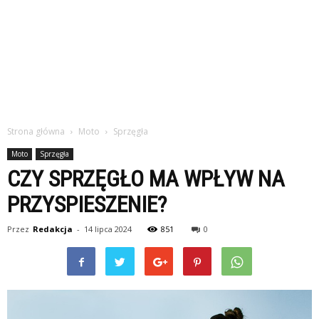
Strona główna
Moto
Sprzęgła
Moto
Sprzęgła
CZY SPRZĘGŁO MA WPŁYW NA
PRZYSPIESZENIE?
Przez
Redakcja
-
14 lipca 2024
851
0