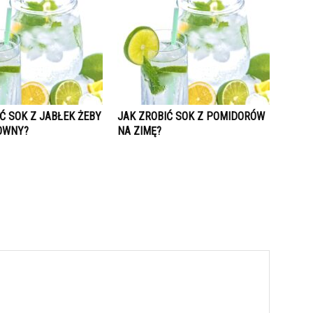
Ć SOK Z JABŁEK ŻEBY
JAK ZROBIĆ SOK Z POMIDORÓW
OWNY?
NA ZIMĘ?