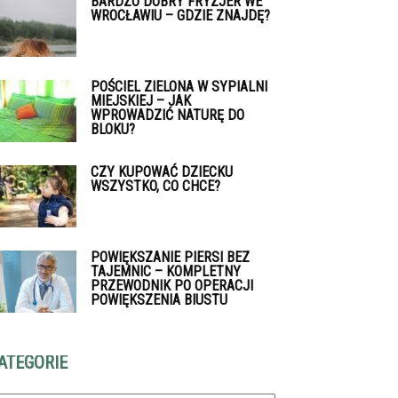
BARDZO DOBRY FRYZJER WE
WROCŁAWIU – GDZIE ZNAJDĘ?
POŚCIEL ZIELONA W SYPIALNI
MIEJSKIEJ – JAK
WPROWADZIĆ NATURĘ DO
BLOKU?
CZY KUPOWAĆ DZIECKU
WSZYSTKO, CO CHCE?
POWIĘKSZANIE PIERSI BEZ
TAJEMNIC – KOMPLETNY
PRZEWODNIK PO OPERACJI
POWIĘKSZENIA BIUSTU
ATEGORIE
tegorie