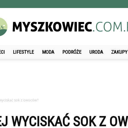
ECI
LIFESTYLE
MODA
PODRÓŻE
URODA
ZAKUPY
Myszkowiec.com.pl
 wyciskać sok z owoców?
EJ WYCISKAĆ SOK Z O