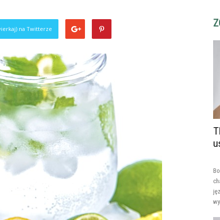
Z
ierkaj) na Twitterze
T
u
Bo
ch
ję
wy