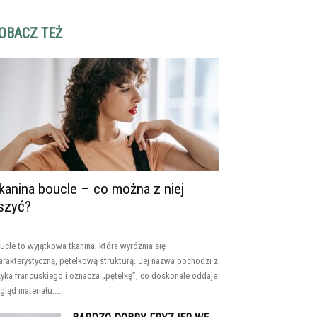
OBACZ TEŻ
kanina boucle – co można z niej
szyć?
ucle to wyjątkowa tkanina, która wyróżnia się
arakterystyczną, pętelkową strukturą. Jej nazwa pochodzi z
zyka francuskiego i oznacza „pętelkę”, co doskonale oddaje
gląd materiału....