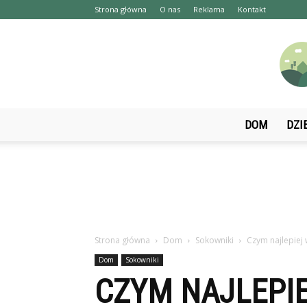
Strona główna
O nas
Reklama
Kontakt
DOM
DZI
Strona główna
Dom
Sokowniki
Czym najlepiej
Dom
Sokowniki
CZYM NAJLEPI