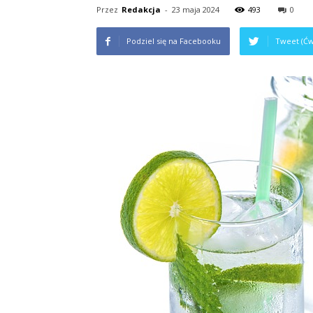
Przez
Redakcja
-
23 maja 2024
493
0
Podziel się na Facebooku
Tweet (Ćw