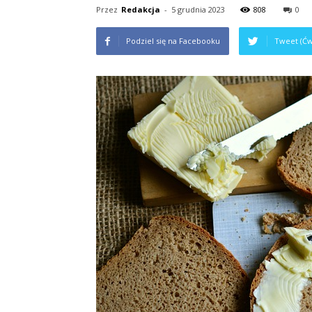
Przez
Redakcja
-
5 grudnia 2023
808
0
Podziel się na Facebooku
Tweet (Ćw