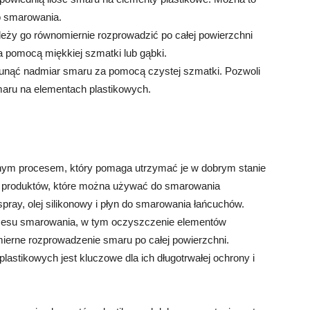
o smarowania.
ży go równomiernie rozprowadzić po całej powierzchni
a pomocą miękkiej szmatki lub gąbki.
unąć nadmiar smaru za pomocą czystej szmatki. Pozwoli
aru na elementach plastikowych.
nym procesem, który pomaga utrzymać je w dobrym stanie
ych produktów, które można używać do smarowania
spray, olej silikonowy i płyn do smarowania łańcuchów.
ocesu smarowania, w tym oczyszczenie elementów
ierne rozprowadzenie smaru po całej powierzchni.
astikowych jest kluczowe dla ich długotrwałej ochrony i