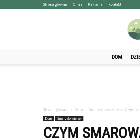
Strona główna
O nas
Reklama
Kontakt
DOM
DZI
Strona główna
Dom
Smary do wierteł
Czym sm
Dom
Smary do wierteł
CZYM SMAROWA