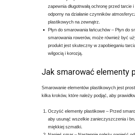
zapewnia długotrwałą ochronę przed tarcie i
odporny na działanie czynników atmosfery
plastikowych na zewnątrz.
Płyn do smarowania łańcuchów – Płyn do sm
smarowania rowerów, może również być uż
produkt jest skuteczny w zapobieganiu tarci
wilgocią i korozją.
Jak smarować elementy p
Smarowanie elementów plastikowych jest pros
kilka kroków, które należy podjąć, aby prawid
Oczyść elementy plastikowe – Przed smaro
aby usunąć wszelkie zanieczyszczenia i bru
miękkiej szmatki.
Nanieś smar – Następnie należy nanieść od