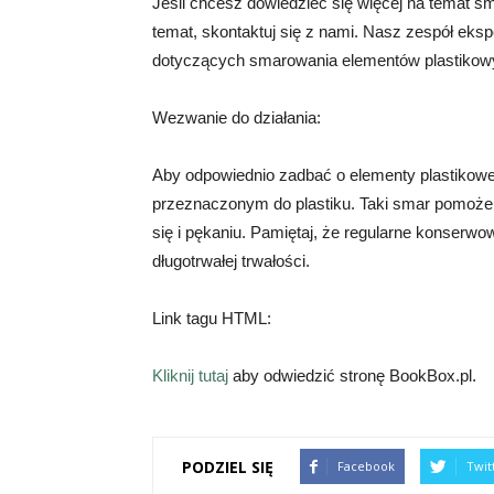
Jeśli chcesz dowiedzieć się więcej na temat s
temat, skontaktuj się z nami. Nasz zespół ekspe
dotyczących smarowania elementów plastikow
Wezwanie do działania:
Aby odpowiednio zadbać o elementy plastikow
przeznaczonym do plastiku. Taki smar pomoże 
się i pękaniu. Pamiętaj, że regularne konserwo
długotrwałej trwałości.
Link tagu HTML:
Kliknij tutaj
aby odwiedzić stronę BookBox.pl.
PODZIEL SIĘ
Facebook
Twit