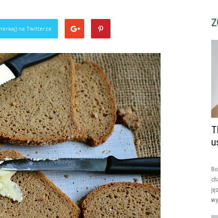
Z
ierkaj) na Twitterze
T
u
Bo
ch
ję
wy