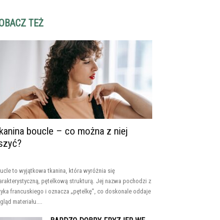
OBACZ TEŻ
kanina boucle – co można z niej
szyć?
ucle to wyjątkowa tkanina, która wyróżnia się
arakterystyczną, pętelkową strukturą. Jej nazwa pochodzi z
zyka francuskiego i oznacza „pętelkę”, co doskonale oddaje
gląd materiału....