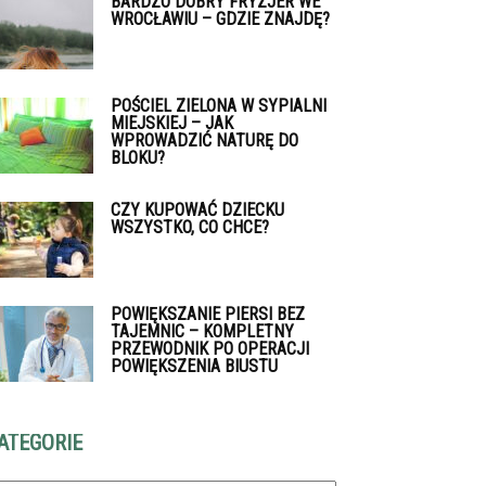
BARDZO DOBRY FRYZJER WE
WROCŁAWIU – GDZIE ZNAJDĘ?
POŚCIEL ZIELONA W SYPIALNI
MIEJSKIEJ – JAK
WPROWADZIĆ NATURĘ DO
BLOKU?
CZY KUPOWAĆ DZIECKU
WSZYSTKO, CO CHCE?
POWIĘKSZANIE PIERSI BEZ
TAJEMNIC – KOMPLETNY
PRZEWODNIK PO OPERACJI
POWIĘKSZENIA BIUSTU
ATEGORIE
tegorie