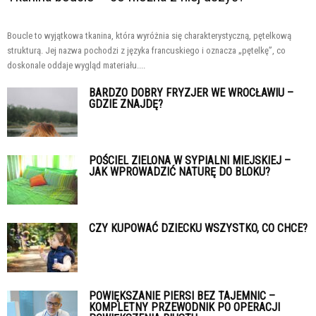
Boucle to wyjątkowa tkanina, która wyróżnia się charakterystyczną, pętelkową
strukturą. Jej nazwa pochodzi z języka francuskiego i oznacza „pętelkę”, co
doskonale oddaje wygląd materiału....
BARDZO DOBRY FRYZJER WE WROCŁAWIU –
GDZIE ZNAJDĘ?
POŚCIEL ZIELONA W SYPIALNI MIEJSKIEJ –
JAK WPROWADZIĆ NATURĘ DO BLOKU?
CZY KUPOWAĆ DZIECKU WSZYSTKO, CO CHCE?
POWIĘKSZANIE PIERSI BEZ TAJEMNIC –
KOMPLETNY PRZEWODNIK PO OPERACJI