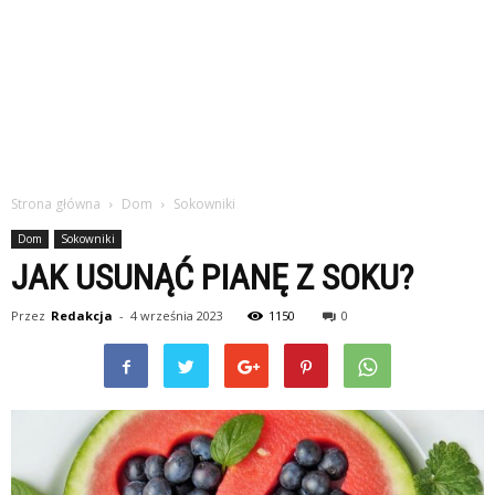
Strona główna
Dom
Sokowniki
Dom
Sokowniki
JAK USUNĄĆ PIANĘ Z SOKU?
Przez
Redakcja
-
4 września 2023
1150
0