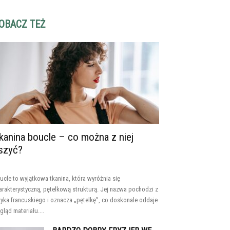
OBACZ TEŻ
kanina boucle – co można z niej
szyć?
ucle to wyjątkowa tkanina, która wyróżnia się
arakterystyczną, pętelkową strukturą. Jej nazwa pochodzi z
zyka francuskiego i oznacza „pętelkę”, co doskonale oddaje
gląd materiału....