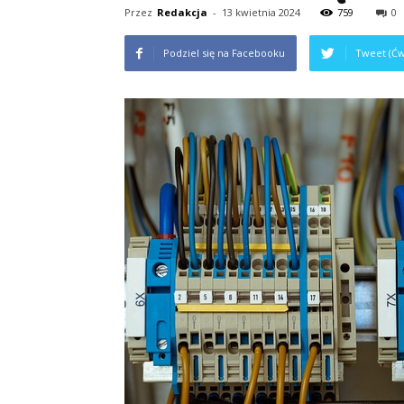
Przez
Redakcja
-
13 kwietnia 2024
759
0
Podziel się na Facebooku
Tweet (Ćw