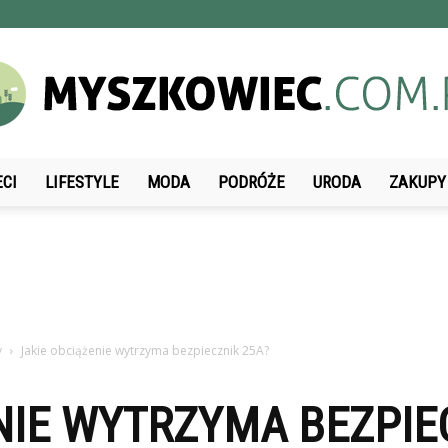
ECI
LIFESTYLE
MODA
PODRÓŻE
URODA
ZAKUPY
Myszkowiec.com.pl
y
Jakie obciążenie wytrzyma bezpiecznik 25A?
NIE WYTRZYMA BEZPIE