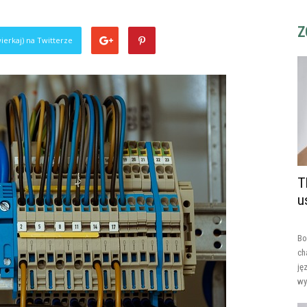
Z
ierkaj) na Twitterze
T
u
Bo
ch
ję
wy