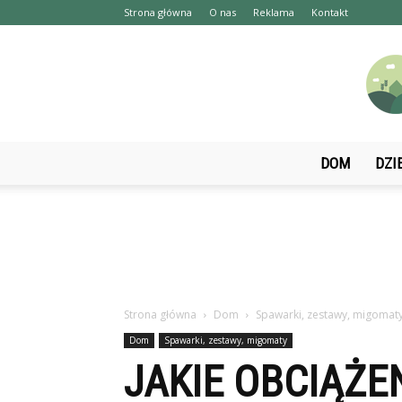
Strona główna
O nas
Reklama
Kontakt
DOM
DZI
Strona główna
Dom
Spawarki, zestawy, migomat
Dom
Spawarki, zestawy, migomaty
JAKIE OBCIĄŻE