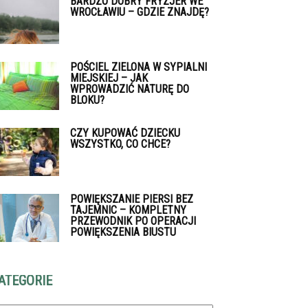
BARDZO DOBRY FRYZJER WE
WROCŁAWIU – GDZIE ZNAJDĘ?
POŚCIEL ZIELONA W SYPIALNI
MIEJSKIEJ – JAK
WPROWADZIĆ NATURĘ DO
BLOKU?
CZY KUPOWAĆ DZIECKU
WSZYSTKO, CO CHCE?
POWIĘKSZANIE PIERSI BEZ
TAJEMNIC – KOMPLETNY
PRZEWODNIK PO OPERACJI
POWIĘKSZENIA BIUSTU
ATEGORIE
tegorie