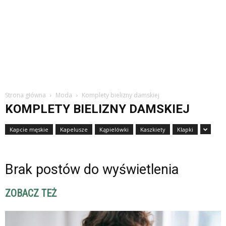
Strona główna
Moda
Komplety bielizny damskiej
KOMPLETY BIELIZNY DAMSKIEJ
Kapcie męskie
Kapelusze
Kąpielówki
Kaszkiety
Klapki
Brak postów do wyświetlenia
ZOBACZ TEŻ