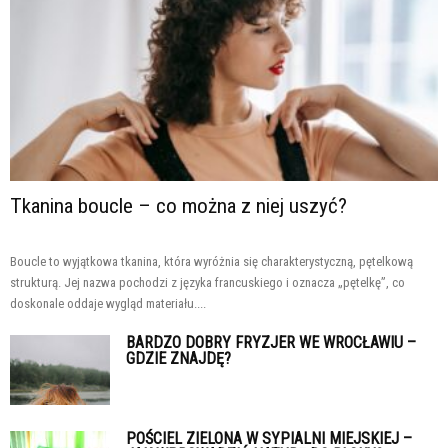
Tkanina boucle – co można z niej uszyć?
Boucle to wyjątkowa tkanina, która wyróżnia się charakterystyczną, pętelkową
strukturą. Jej nazwa pochodzi z języka francuskiego i oznacza „pętelkę”, co
doskonale oddaje wygląd materiału....
BARDZO DOBRY FRYZJER WE WROCŁAWIU –
GDZIE ZNAJDĘ?
POŚCIEL ZIELONA W SYPIALNI MIEJSKIEJ –